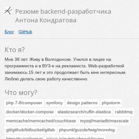
Резюме backend-разработчика
Антона Кондратова
Блог
GitHub
Кто я?
Мне 38 лет. Живу в Волгодонске. Учился в лицее на
программиста и в ВУЗ-е на рекламиста. Web-разработкой
занимаюсь 15 лет и это продолжает быть мне интересным.
Люблю делать свою работу качественно.
Что могу?
php 7-8/composer
symfony
design patterns
phpstorm
docker/docker-compose
elasticsearch/ruflin-elastica
rabbitmq
memcache/memcached/couchbase
mysql/mariadb/maxscale
git/github/bitbucket/gitlab
phpunit/guzzle/twig/monolog
bitrix/drupal/netcat
js/vue.js/gulp/webpack/jquery